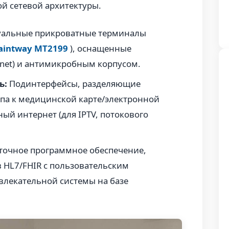
й сетевой архитектуры.
уальные прикроватные терминалы
aintway MT2199
), оснащенные
ernet) и антимикробным корпусом.
ь:
Подинтерфейсы, разделяющие
упа к медицинской карте/электронной
ый интернет (для IPTV, потокового
очное программное обеспечение,
 HL7/FHIR с пользовательским
лекательной системы на базе