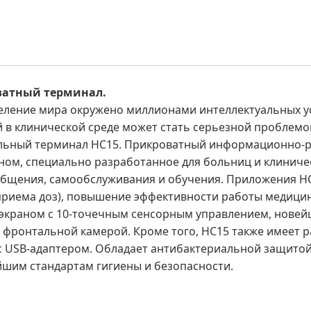
ватный терминал.
аселение мира окружено миллионами интеллектуальных 
й в клинической среде может стать серьезной проблемо
ельный терминал HC15. Прикроватный информационно-р
аном, специально разработанное для больниц и клиниче
общения, самообслуживания и обучения. Приложения H
 приема доз), повышение эффективности работы медици
-экраном с 10-точечным сенсорным управлением, нове
фронтальной камерой. Кроме того, HC15 также имеет р
 с USB-адаптером. Обладает антибактериальной защито
йшим стандартам гигиены и безопасности.