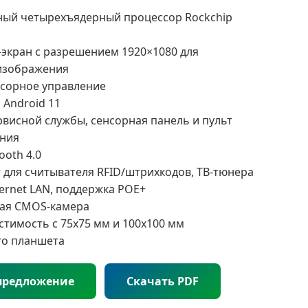
ный четырехъядерный процессор Rockchip
-экран с разрешением 1920×1080 для
изображения
нсорное управление
 Android 11
рвисной службы, сенсорная панель и пульт
ения
ooth 4.0
 для считывателя RFID/штрихкодов, ТВ-тюнера
hernet LAN, поддержка POE+
ная CMOS-камера
стимость с 75x75 мм и 100x100 мм
о планшета
предложение
Скачать PDF