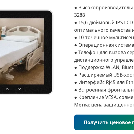
● Высокопроизводитель
3288
● 15,6-дюймовый IPS LCD
оптимального качества 
● 10-точечное мультисе
● Операционная система
● Телефон для вызова се
дистанционного управл
● Поддержка WLAN, Bluet
● Расширяемый USB-хост
● Интерфейс RJ45 для Et
● Встроенная фронталь
● Крепление VESA, совме
Метка:
цена защищенног
Получить ценовое 