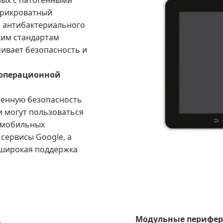
ных с патогенными
прикроватный
з антибактериального
ким стандартам
ивает безопасность и
 операционной
шенную безопасность
и могут пользоваться
 мобильных
сервисы Google, а
 широкая поддержка
Модульные перифер