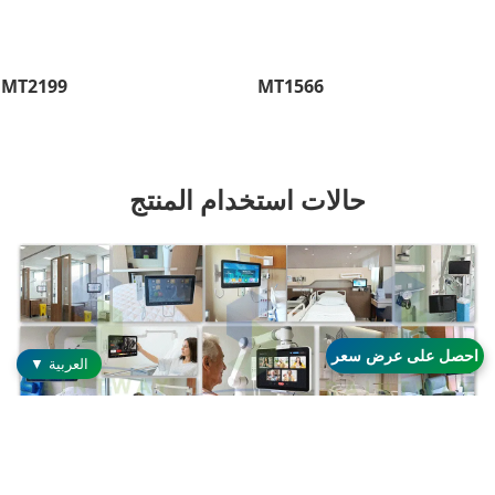
MT2199
MT1566
حالات استخدام المنتج
احصل على عرض سعر
العربية ▼
ناقش مشروعك