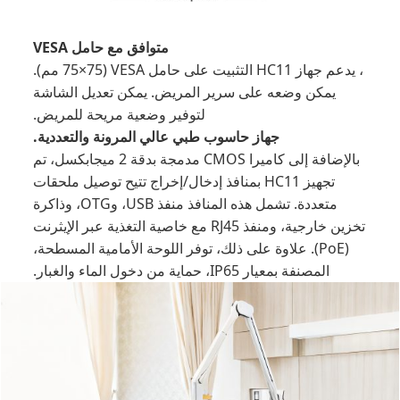
متوافق مع حامل VESA
، يدعم جهاز HC11 التثبيت على حامل VESA (75×75 مم).
يمكن وضعه على سرير المريض. يمكن تعديل الشاشة
لتوفير وضعية مريحة للمريض.
جهاز حاسوب طبي عالي المرونة والتعددية.
بالإضافة إلى كاميرا CMOS مدمجة بدقة 2 ميجابكسل، تم
تجهيز HC11 بمنافذ إدخال/إخراج تتيح توصيل ملحقات
متعددة. تشمل هذه المنافذ منفذ USB، وOTG، وذاكرة
تخزين خارجية، ومنفذ RJ45 مع خاصية التغذية عبر الإيثرنت
(PoE). علاوة على ذلك، توفر اللوحة الأمامية المسطحة،
المصنفة بمعيار IP65، حماية من دخول الماء والغبار.