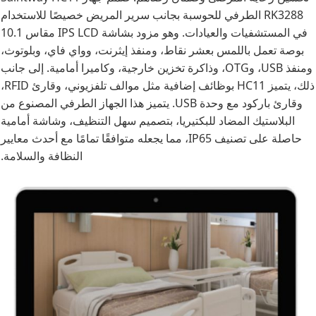
RK3288 الطرفي للحوسبة بجانب سرير المريض خصيصًا للاستخدام
في المستشفيات والعيادات. وهو مزود بشاشة IPS LCD مقاس 10.1
بوصة تعمل باللمس بعشر نقاط، ومنفذ إيثرنت، وواي فاي، وبلوتوث،
ومنفذ USB، وOTG، وذاكرة تخزين خارجية، وكاميرا أمامية. إلى جانب
ذلك، يتميز HC11 بوظائف إضافية مثل موالف تلفزيوني، وقارئ RFID،
وقارئ باركود مع وحدة USB. يتميز هذا الجهاز الطرفي المصنوع من
البلاستيك المضاد للبكتيريا، بتصميم سهل التنظيف، وشاشة أمامية
حاصلة على تصنيف IP65، مما يجعله متوافقًا تمامًا مع أحدث معايير
النظافة والسلامة.