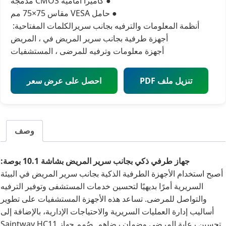
● كاميرا أمامية CMOS مدمجة
● حامل VESA مقاس 75×75 مم
أنظمة المعلومات والترفيه بجانب سرير
الكلمات المفتاحية:
أجهزة طرفية بجانب سرير المريض في
،
المريض
أجهزة معلومات وترفيه للمرضى
،
المستشفيات
تنزيل ملف PDF
احصل على عرض سعر
وصف
جهاز طرفي ذكي بجانب سرير المريض بشاشة 10.1 بوصة:
أصبح استخدام الأجهزة الطرفية الذكية بجانب سرير المريض في البيئة
السريرية أمرًا بديهيًا لتحسين خدمات المستشفى وتوفير الترفيه
والتواصل للمرضى. تساعد هذه الأجهزة المستشفيات على تطوير
أساليب إدارة العمليات السريرية والاحتياجات الإدارية، بالإضافة إلى
تحسين رعاية المرضى وضمان رضاهم. صُمم جهاز Saintway HC11