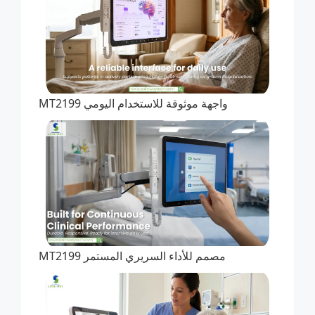
واجهة موثوقة للاستخدام اليومي MT2199
مصمم للأداء السريري المستمر MT2199