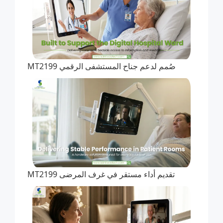
صُمم لدعم جناح المستشفى الرقمي MT2199
تقديم أداء مستقر في غرف المرضى MT2199