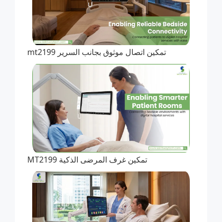
تمكين اتصال موثوق بجانب السرير mt2199
تمكين غرف المرضى الذكية MT2199