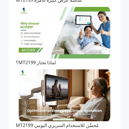
شاشة عرض كبيرة غامرة MT2199
لماذا تختار MT2199؟
مُحسَّن للاستخدام السريري اليومي MT2199