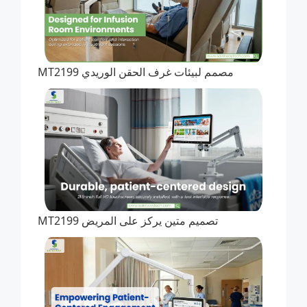
مصمم لبيئات غرف الحقن الوريدي MT2199
تصميم متين يركز على المريض MT2199