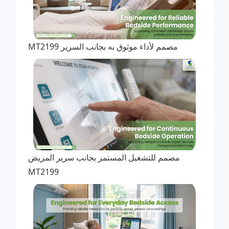
مصمم لأداء موثوق به بجانب السرير MT2199
مصمم للتشغيل المستمر بجانب سرير المريض
MT2199