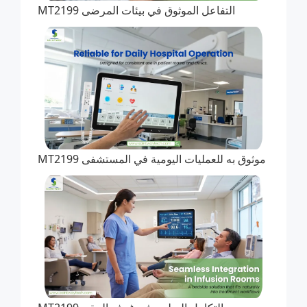
التفاعل الموثوق في بيئات المرضى MT2199
موثوق به للعمليات اليومية في المستشفى MT2199