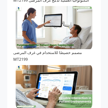
التكنولوجيا العملية لدمج غرف المرضى MT2199
مصمم خصيصًا للاستخدام في غرف المرضى
MT2199