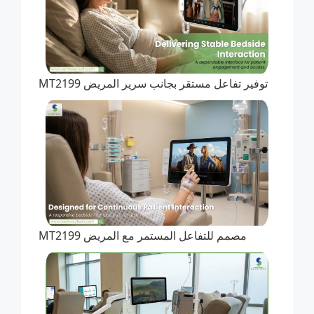
توفير تفاعل مستقر بجانب سرير المريض MT2199
مصمم للتفاعل المستمر مع المريض MT2199