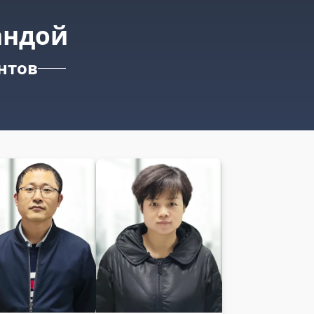
андой
нтов