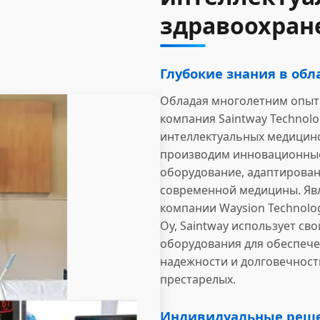
здравоохран
Глубокие знания в обл
Обладая многолетним опыто
компания Saintway Technol
интеллектуальных медицин
производим инновационные
оборудование, адаптирова
современной медицины. Яв
компании Waysion Technolog
Оу, Saintway использует св
оборудования для обеспече
надежности и долговечност
престарелых.
Индивидуальные реше