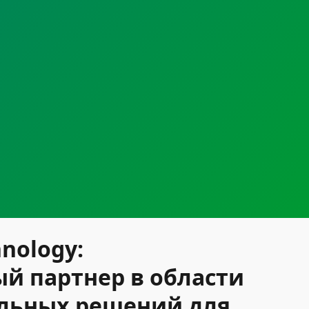
hnology:
й партнер в области
льных решений для